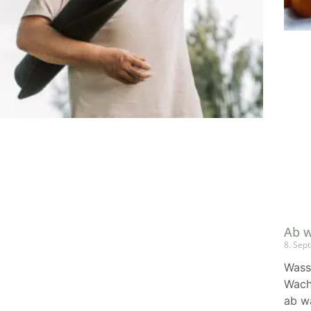
Ab w
8. Sep
Wasse
Wach
ab wa