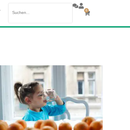
Search
>
0
for: