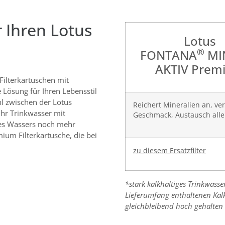
r Ihren Lotus
Lotus
®
FONTANA
MI
AKTIV Prem
Filterkartuschen mit
 Lösung für Ihren Lebensstil
l zwischen der Lotus
Reichert Mineralien an, ve
hr Trinkwasser mit
Geschmack, Austausch all
res Wassers noch mehr
um Filterkartusche, die bei
zu diesem Ersatzfilter
*stark kalkhaltiges Trinkwass
Lieferumfang enthaltenen Kalkf
gleichbleibend hoch gehalten