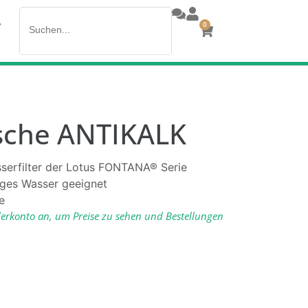
Search
>
0
for:
usche ANTIKALK
asserfilter der Lotus FONTANA® Serie
iges Wasser geeignet
e
lerkonto an, um Preise zu sehen und Bestellungen