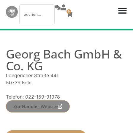
Search
0
for:
Georg Bach GmbH &
Co. KG
Longericher Straße 441
50739 Köln
Telefon: 022-159-91978
Zur Händler-Website