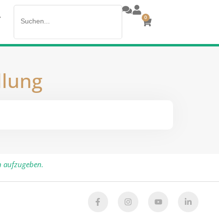
Search
>
0
for:
llung
n aufzugeben.