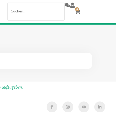
Search
>
0
for:
n aufzugeben.