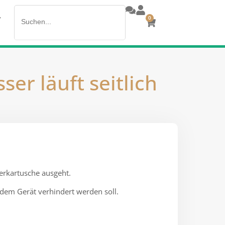
Search
>
0
for:
r läuft seitlich
erkartusche ausgeht.
 dem Gerät verhindert werden soll.